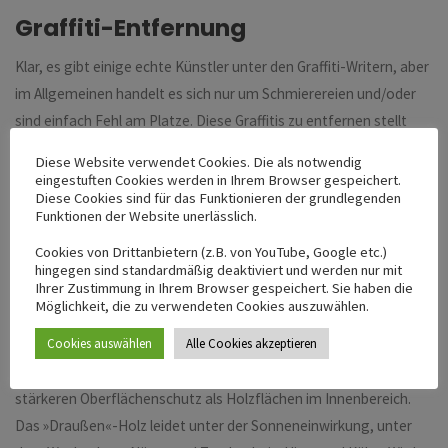
Graffiti-Entfernung
Klar, es gibt einige echte Künstler unter den Graffiti-Writern, aber
im Allgemeinen handelt es sich nur um Schmierereien und/oder
sind einfach Fehl am Platze. Diese Graffitis zu entfernen stellt
uns vor besondere Anforderungen, denn es gilt die beschmierte
Diese Website verwendet Cookies. Die als notwendig
Oberfläche zu schützen. Zur fachgerechten Beseitigung von
eingestuften Cookies werden in Ihrem Browser gespeichert.
Diese Cookies sind für das Funktionieren der grundlegenden
Graffitis stehen je nach Untergrund diverse Produkte zur
Funktionen der Website unerlässlich.
Verfügung. Danach ist ein Graffitischutzanstrich eine sinnvolle
Cookies von Drittanbietern (z.B. von YouTube, Google etc.)
Ergänzung, um nachfolgende „Kunstwerke“ mit dem
hingegen sind standardmäßig deaktiviert und werden nur mit
Hochdruckstrahler leicht entfernen zu können.
Ihrer Zustimmung in Ihrem Browser gespeichert. Sie haben die
Möglichkeit, die zu verwendeten Cookies auszuwählen.
Holzschutz
Cookies auswählen
Alle Cookies akzeptieren
Holz, welches der Witterung ausgesetzt ist, benötigt viel
stärkeren Oberflächenschutz als Holzflächen im Innenbereich.
Das »Draußen«-Holz leidet unter der Sonneneinwirkung, unter