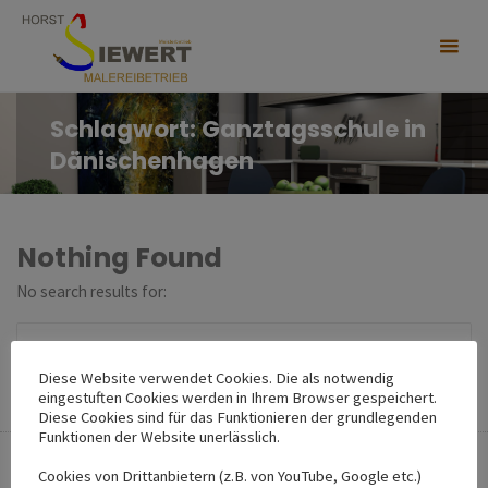
Skip
to
content
Schlagwort:
Ganztagsschule in
Dänischenhagen
Nothing Found
No search results for:
Se
Search
fo
Diese Website verwendet Cookies. Die als notwendig
eingestuften Cookies werden in Ihrem Browser gespeichert.
Diese Cookies sind für das Funktionieren der grundlegenden
Funktionen der Website unerlässlich.
Back
Cookies von Drittanbietern (z.B. von YouTube, Google etc.)
to