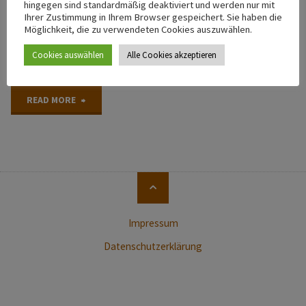
hingegen sind standardmäßig deaktiviert und werden nur mit
Feuchteschäden an Außenwänden wie Rißbildung im Mauerwerk,
Ihrer Zustimmung in Ihrem Browser gespeichert. Sie haben die
Möglichkeit, die zu verwendeten Cookies auszuwählen.
Salzausblühungen, feuchte Innenwände und Schimmelbildung
reduziert, oft sogar verhindert werden. Die Hydrophobierung
Cookies auswählen
Alle Cookies akzeptieren
besteht aus Silikonharzen …
"Hydrophobierungen
READ MORE
halten
die
Back
Fassaden
to
trocken"
Top
Impressum
Datenschutzerklärung