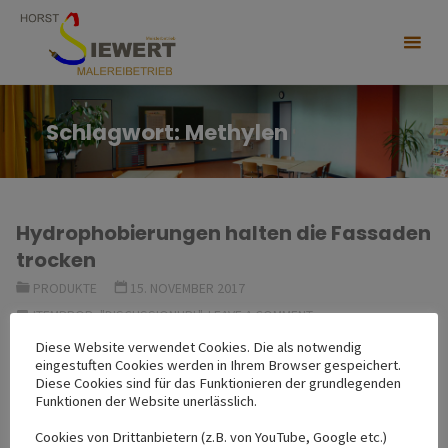
Skip
to
content
Schlagwort:
Methylen
Hydrophobierungen halten die Fassaden
trocken
PRODUKTE
15. NOVEMBER 2017
ITEMPROP="DISCUSSIONURL"
LEAVE A COMMENT
Diese Website verwendet Cookies. Die als notwendig
Eine Hydrophobierung ist eine wasserabweisende
eingestuften Cookies werden in Ihrem Browser gespeichert.
Diese Cookies sind für das Funktionieren der grundlegenden
Imprägnierung des Untergrundes. Sie ist besonders geeignet,
Funktionen der Website unerlässlich.
um Mauerwerk, z.B. aus Klinker, Mörtel oder Rauputz vor Regen
Cookies von Drittanbietern (z.B. von YouTube, Google etc.)
oder Spritzwasser zu schützen. Dadurch können